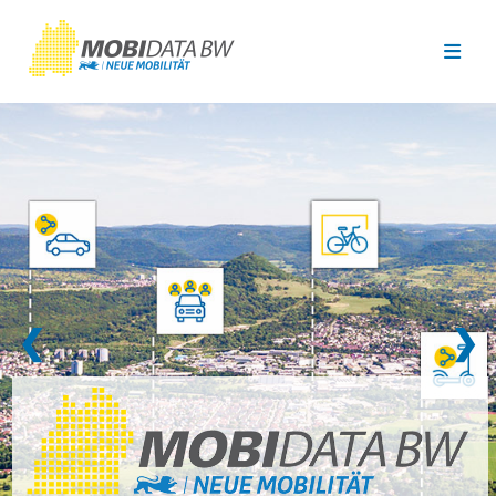
Überspringen zum Hauptinhalt
❮
❯