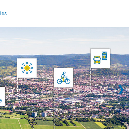
les
❯