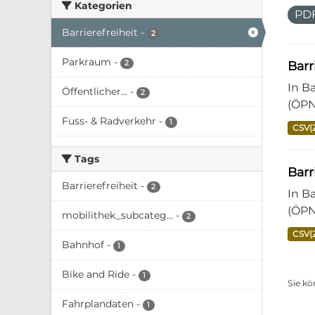
Kategorien
PD
Barrierefreiheit
-
2
Parkraum
-
2
Barr
In B
Öffentlicher...
-
2
(ÖPN
Fuss- & Radverkehr
-
1
CSV(
Tags
Bar
Barrierefreiheit
-
2
In B
(ÖPN
mobilithek_subcateg...
-
2
CSV(
Bahnhof
-
1
Bike and Ride
-
1
Sie kö
Fahrplandaten
-
1