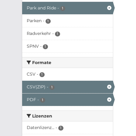
Park and Ride
-
1
Parken
-
1
Radverkehr
-
1
SPNV
-
1
Formate
CSV
-
1
CSV(ZIP)
-
1
PDF
-
1
Lizenzen
Datenlizenz...
-
1