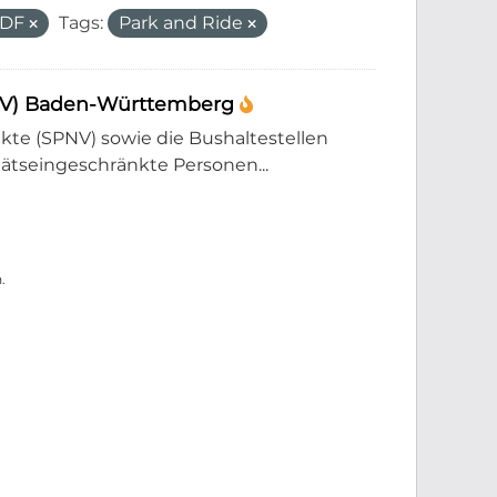
PDF
Tags:
Park and Ride
PNV) Baden-Württemberg
e (SPNV) sowie die Bushaltestellen
tätseingeschränkte Personen...
.