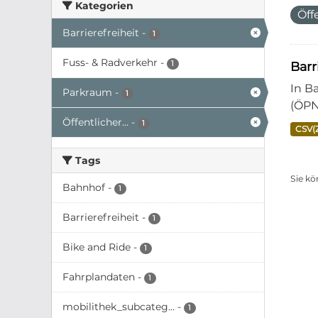
Kategorien
Öff
Barrierefreiheit
-
1
Fuss- & Radverkehr
-
1
Bar
In B
Parkraum
-
1
(ÖPN
Öffentlicher...
-
1
CSV(
Tags
Sie kö
Bahnhof
-
1
Barrierefreiheit
-
1
Bike and Ride
-
1
Fahrplandaten
-
1
mobilithek_subcateg...
-
1