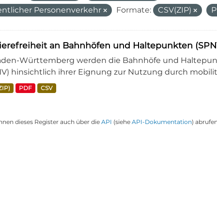
entlicher Personenverkehr
Formate:
CSV(ZIP)
rierefreiheit an Bahnhöfen und Haltepunkten (S
aden-Württemberg werden die Bahnhöfe und Haltepunkt
V) hinsichtlich ihrer Eignung zur Nutzung durch mobili
ZIP)
PDF
CSV
nnen dieses Register auch über die
API
(siehe
API-Dokumentation
) abrufen