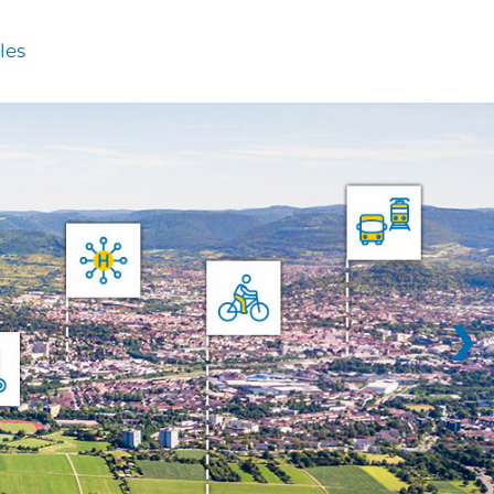
les
❯