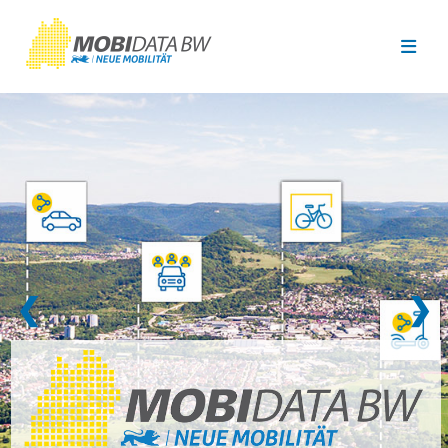
Überspringen zum Hauptinhalt
❮
❯