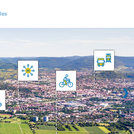
les
❯