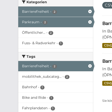
Kategorien
CSV
Barrierefreiheit
-
2
Parkraum
-
2
Barr
In B
Öffentlicher...
-
2
(ÖPN
Fuss- & Radverkehr
-
1
CSV(
Tags
Bar
Barrierefreiheit
-
2
In B
(ÖPN
mobilithek_subcateg...
-
2
CSV(
Bahnhof
-
1
Bike and Ride
-
1
Sie kö
Fahrplandaten
-
1