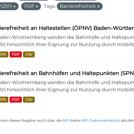
(ZIP)
PDF
Tags:
Barrierefreiheit
ierefreiheit an Haltestellen (ÖPNV) Baden-Würt
aden-Württemberg werden die Bahnhöfe und Haltepunkt
V) hinsichtlich ihrer Eignung zur Nutzung durch mobili
ZIP)
PDF
CSV
rierefreiheit an Bahnhöfen und Haltepunkten (S
aden-Württemberg werden die Bahnhöfe und Haltepunkt
V) hinsichtlich ihrer Eignung zur Nutzung durch mobili
ZIP)
PDF
CSV
nnen dieses Register auch über die
API
(siehe
API-Dokumentation
) abrufen