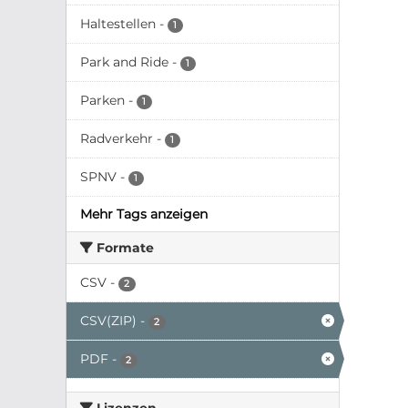
Haltestellen
-
1
Park and Ride
-
1
Parken
-
1
Radverkehr
-
1
SPNV
-
1
Mehr Tags anzeigen
Formate
CSV
-
2
CSV(ZIP)
-
2
PDF
-
2