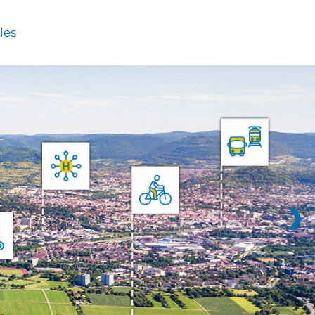
les
❯