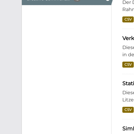
Der 
Rahm
CSV
Ver
Dies
in de
CSV
Stat
Dies
Litz
CSV
Sim