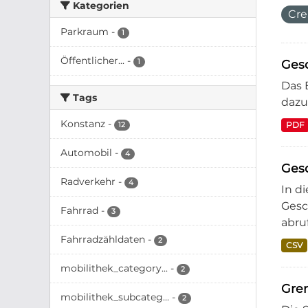
Kategorien
Cre
Parkraum
-
1
Öffentlicher...
-
1
Gesc
Das 
Tags
dazu
Konstanz
-
PDF
12
Automobil
-
4
Ges
Radverkehr
-
4
In d
Gesc
Fahrrad
-
3
abruf
Fahrradzähldaten
-
2
CSV
mobilithek_category...
-
2
Gre
mobilithek_subcateg...
-
2