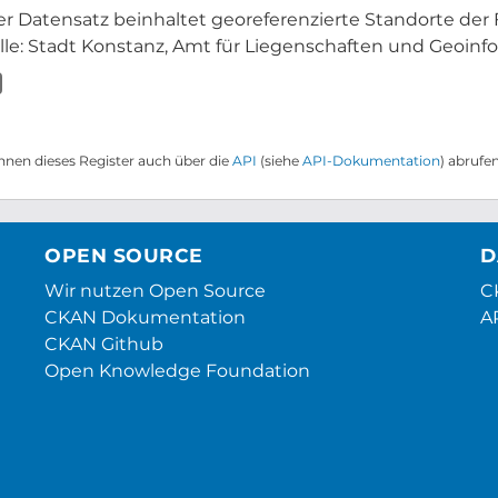
er Datensatz beinhaltet georeferenzierte Standorte der 
lle: Stadt Konstanz, Amt für Liegenschaften und Geoinfor
nnen dieses Register auch über die
API
(siehe
API-Dokumentation
) abrufen
OPEN SOURCE
D
Wir nutzen Open Source
CK
CKAN Dokumentation
A
CKAN Github
Open Knowledge Foundation