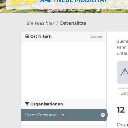
Sie sind hier
Datensätze
Ort filtern
Leeren
Suche
kann 
unte
Organisationen
12
Stadt Konstanz
-
12
Orga