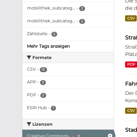
Die 
mobilithek_subcateg...
-
die 
2
CSV
mobilithek_subcateg...
-
2
Zählstelle
-
2
Stra
Mehr Tags anzeigen
Stra
Plät
Formate
PDF
CSV
-
10
APP
-
3
Fahr
Der 
PDF
-
2
Kons
ESRI Hub
-
1
CSV
Lizenzen
Stad
Creative Commons...
-
12