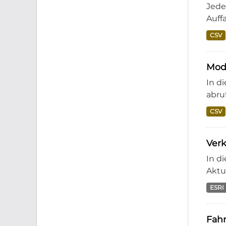
Jede
Auff
CSV
Moda
In d
abruf
CSV
Ver
In d
Aktu
ESRI
Fahr