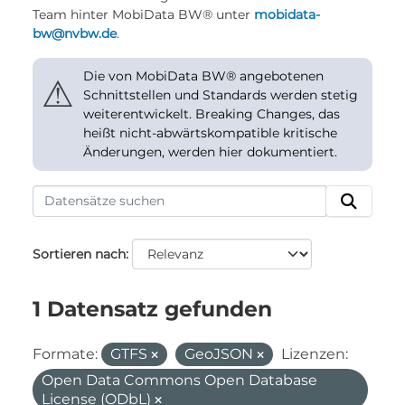
Team hinter MobiData BW® unter
mobidata-
bw@nvbw.de
.
Die von MobiData BW® angebotenen
⚠
Schnittstellen und Standards werden stetig
weiterentwickelt. Breaking Changes, das
heißt nicht-abwärtskompatible kritische
Änderungen, werden hier dokumentiert.
Sortieren nach
1 Datensatz gefunden
Formate:
GTFS
GeoJSON
Lizenzen:
Open Data Commons Open Database
License (ODbL)