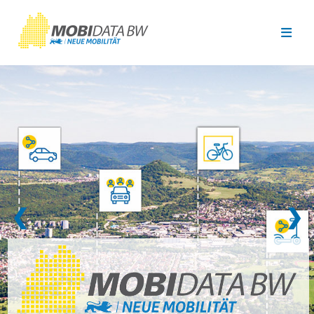
Überspringen zum Hauptinhalt
❮
❯