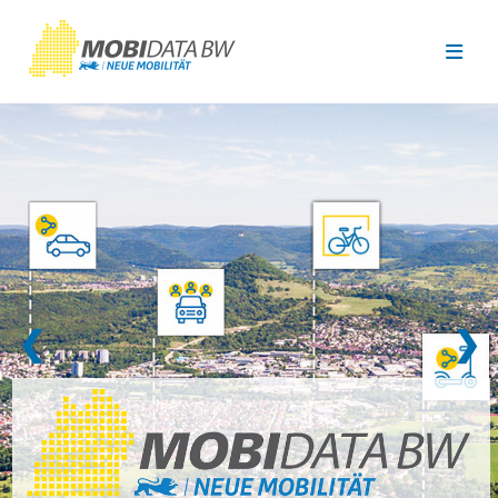
Überspringen zum Hauptinhalt
❮
❯