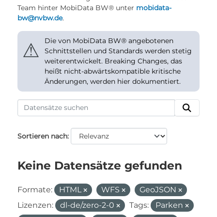
Team hinter MobiData BW® unter
mobidata-
bw@nvbw.de
.
Die von MobiData BW® angebotenen
⚠
Schnittstellen und Standards werden stetig
weiterentwickelt. Breaking Changes, das
heißt nicht-abwärtskompatible kritische
Änderungen, werden hier dokumentiert.
Sortieren nach
Keine Datensätze gefunden
Formate:
HTML
WFS
GeoJSON
Lizenzen:
dl-de/zero-2-0
Tags:
Parken