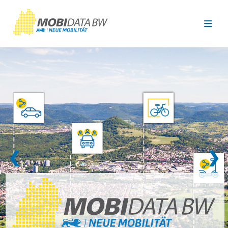
Überspringen zum Hauptinhalt
❮
❯