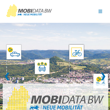
Überspringen zum Hauptinhalt
❮
❯