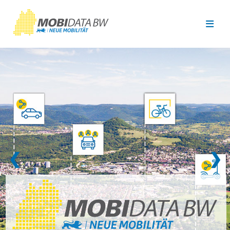
Überspringen zum Hauptinhalt
❮
❯