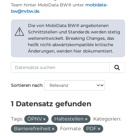
Team hinter MobiData BW® unter
mobidata-
bw@nvbw.de
.
Die von MobiData BW® angebotenen
⚠
Schnittstellen und Standards werden stetig
weiterentwickelt. Breaking Changes, das
heißt nicht-abwärtskompatible kritische
Änderungen, werden hier dokumentiert.
Sortieren nach
1 Datensatz gefunden
Tags:
ÖPNV
Haltestellen
Kategorien:
Barrierefreiheit
Formate:
PDF