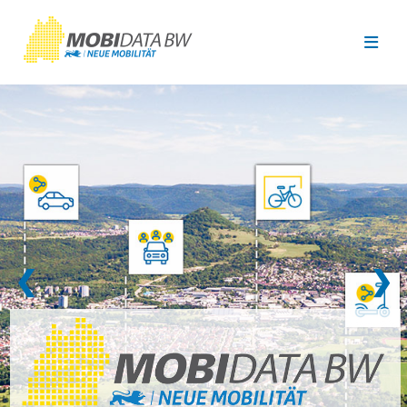
Überspringen zum Hauptinhalt
❮
❯