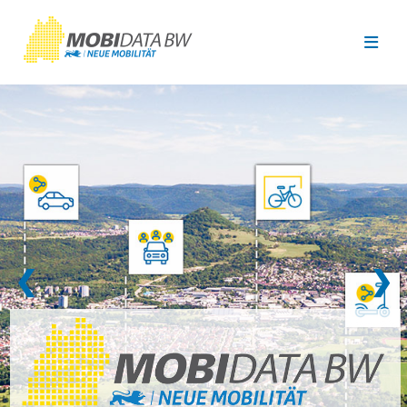
Überspringen zum Hauptinhalt
❮
❯