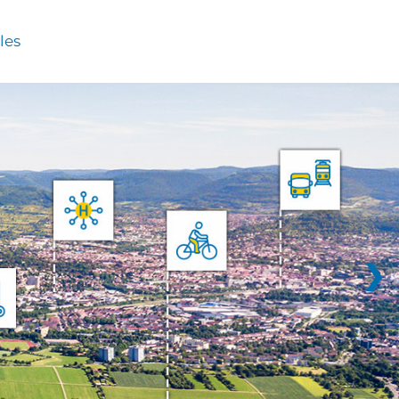
les
❯