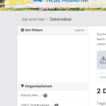
Sie sind hier
Datensätze
Ort filtern
Leeren
Suche
kann 
unte
Organisationen
2 
Karlsruher...
-
1
Tags
SWU Stadtwerke...
-
1