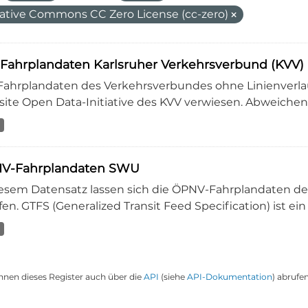
ative Commons CC Zero License (cc-zero)
-Fahrplandaten Karlsruher Verkehrsverbund (KVV)
-Fahrplandaten des Verkehrsverbundes ohne Linienverlau
ite Open Data-Initiative des KVV verwiesen. Abweichende
V-Fahrplandaten SWU
iesem Datensatz lassen sich die ÖPNV-Fahrplandaten 
en. GTFS (Generalized Transit Feed Specification) ist ein
nnen dieses Register auch über die
API
(siehe
API-Dokumentation
) abrufen