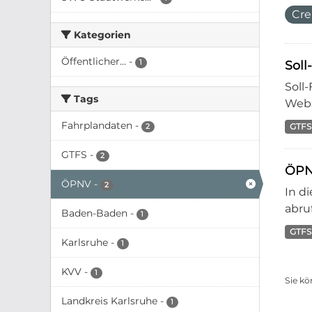
Cre
Kategorien
Öffentlicher...
-
1
Soll
Soll
Tags
Webs
Fahrplandaten
-
GTFS
2
GTFS
-
2
ÖPN
ÖPNV
-
2
In d
abruf
Baden-Baden
-
1
GTFS
Karlsruhe
-
1
KVV
-
1
Sie kö
Landkreis Karlsruhe
-
1