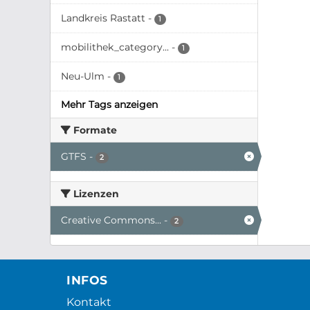
Landkreis Rastatt
-
1
mobilithek_category...
-
1
Neu-Ulm
-
1
Mehr Tags anzeigen
Formate
GTFS
-
2
Lizenzen
Creative Commons...
-
2
INFOS
Kontakt