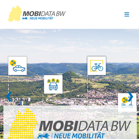
Überspringen zum Hauptinhalt
❮
❯