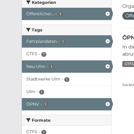
Kategorien
Orga
Öffentlicher...
-
1
Öff
Tags
ÖPN
Fahrplandaten
-
1
In d
GTFS
-
abruf
1
GTFS
Neu-Ulm
-
1
Stadtwerke Ulm
-
1
Sie kö
Ulm
-
1
ÖPNV
-
1
Formate
GTFS
-
1