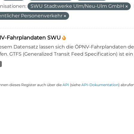
nisationen:
SWU Stadtwerke Ulm/Neu-Ulm GmbH
entlicher Personenverkehr
V-Fahrplandaten SWU
iesem Datensatz lassen sich die ÖPNV-Fahrplandaten 
en. GTFS (Generalized Transit Feed Specification) ist ein
nnen dieses Register auch über die
API
(siehe
API-Dokumentation
) abrufen