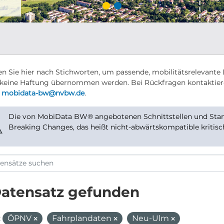
n Sie hier nach Stichworten, um passende, mobilitätsrelevante 
keine Haftung übernommen werden. Bei Rückfragen kontaktier
r
mobidata-bw@nvbw.de
.
Die von MobiData BW® angebotenen Schnittstellen und Stand
⚠
Breaking Changes, das heißt nicht-abwärtskompatible kritis
Datensatz gefunden
:
ÖPNV
Fahrplandaten
Neu-Ulm