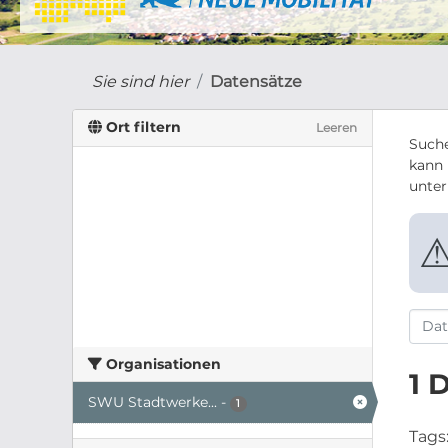
Sie sind hier
Datensätze
Ort filtern
Leeren
Suche
kann 
unte
Organisationen
1 
SWU Stadtwerke...
-
1
Tags