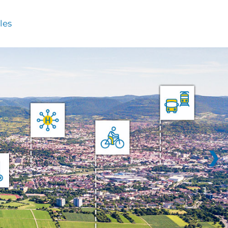
les
❯