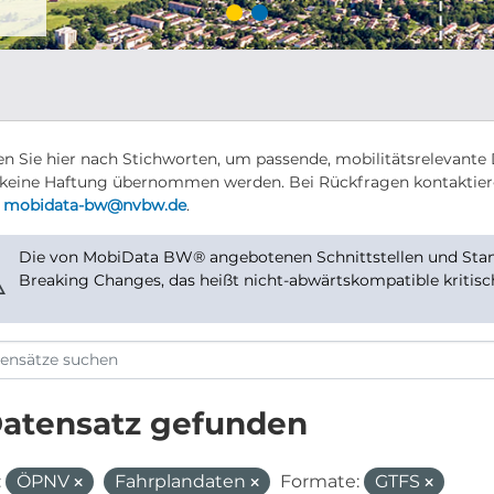
n Sie hier nach Stichworten, um passende, mobilitätsrelevante 
keine Haftung übernommen werden. Bei Rückfragen kontaktier
r
mobidata-bw@nvbw.de
.
Die von MobiData BW® angebotenen Schnittstellen und Stand
⚠
Breaking Changes, das heißt nicht-abwärtskompatible kritis
Datensatz gefunden
:
ÖPNV
Fahrplandaten
Formate:
GTFS