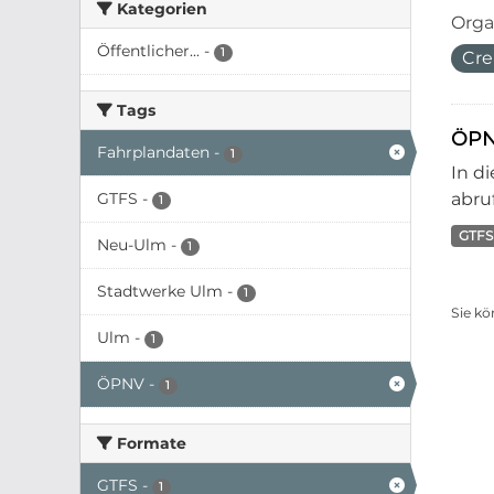
Kategorien
Orga
Öffentlicher...
-
1
Cre
Tags
ÖPN
Fahrplandaten
-
1
In d
GTFS
-
abruf
1
GTFS
Neu-Ulm
-
1
Stadtwerke Ulm
-
1
Sie kö
Ulm
-
1
ÖPNV
-
1
Formate
GTFS
-
1