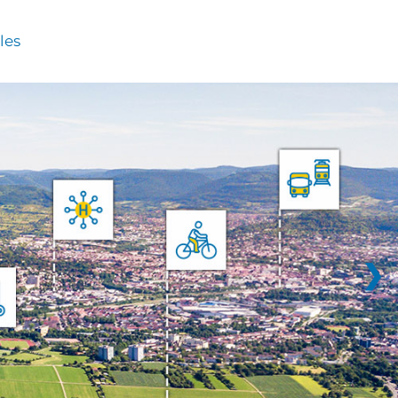
les
❯