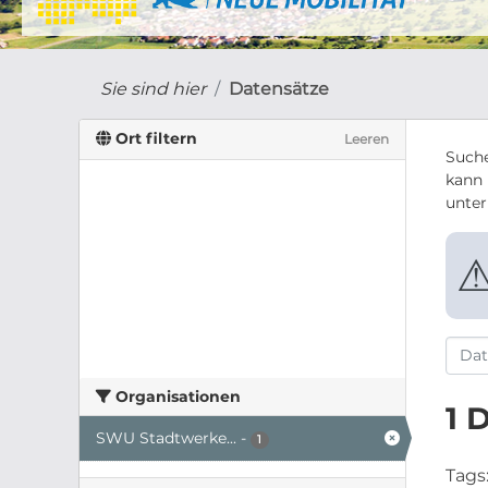
Sie sind hier
Datensätze
Ort filtern
Leeren
Suche
kann 
unte
Organisationen
1 
SWU Stadtwerke...
-
1
Tags