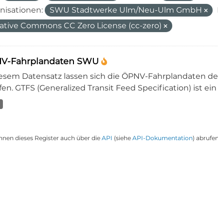
nisationen:
SWU Stadtwerke Ulm/Neu-Ulm GmbH
ative Commons CC Zero License (cc-zero)
V-Fahrplandaten SWU
iesem Datensatz lassen sich die ÖPNV-Fahrplandaten 
en. GTFS (Generalized Transit Feed Specification) ist ein
nnen dieses Register auch über die
API
(siehe
API-Dokumentation
) abrufen