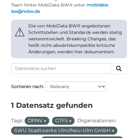
Team hinter MobiData BW® unter
mobidata-
bw@nvbw.de
.
Die von MobiData BW® angebotenen
⚠
Schnittstellen und Standards werden stetig
weiterentwickelt. Breaking Changes, das
heißt nicht-abwärtskompatible kritische
Änderungen, werden hier dokumentiert.
Sortieren nach
1 Datensatz gefunden
Tags:
ÖPNV
GTFS
Organisationen:
SWU Stadtwerke Ulm/Neu-Ulm GmbH