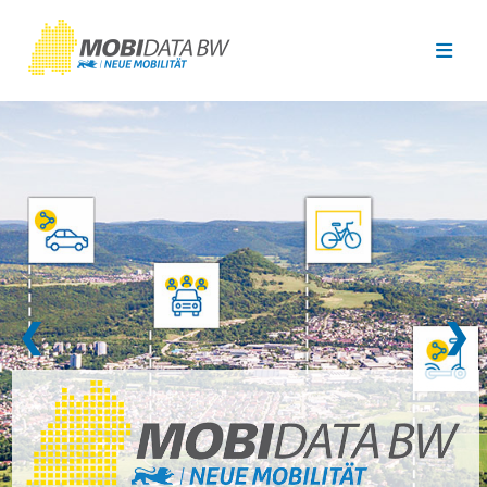
Überspringen zum Hauptinhalt
❮
❯