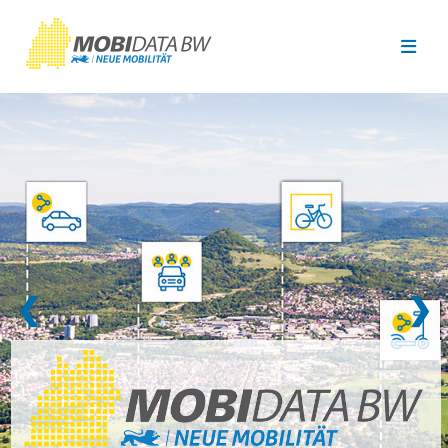
Überspringen zum Hauptinhalt
❮
❯