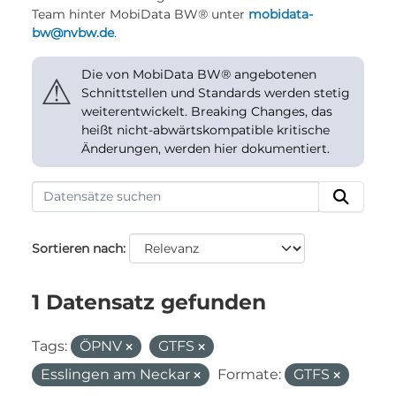
Team hinter MobiData BW® unter
mobidata-
bw@nvbw.de
.
Die von MobiData BW® angebotenen
⚠
Schnittstellen und Standards werden stetig
weiterentwickelt. Breaking Changes, das
heißt nicht-abwärtskompatible kritische
Änderungen, werden hier dokumentiert.
Sortieren nach
1 Datensatz gefunden
Tags:
ÖPNV
GTFS
Esslingen am Neckar
Formate:
GTFS