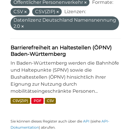
Öffentlicher Personenverkehr
Formate:
CSV
CSV(ZIP)
Lizenzen:
Datenlizenz Deutschland Namensnennung
2.0
Barrierefreiheit an Haltestellen (ÖPNV)
Baden-Württemberg
In Baden-Württemberg werden die Bahnhöfe
und Haltepunkte (SPNV) sowie die
Bushaltestellen (ÖPNV) hinsichtlich ihrer
Eignung zur Nutzung durch
mobilitätseingeschränkte Personen...
CSV(ZIP)
PDF
CSV
Sie können dieses Register auch über die
API
(siehe
API-
Dokumentation
) abrufen.