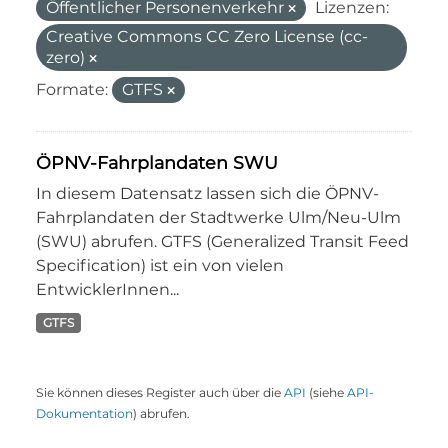
Öffentlicher Personenverkehr
Lizenzen:
Creative Commons CC Zero License (cc-
zero)
Formate:
GTFS
ÖPNV-Fahrplandaten SWU
In diesem Datensatz lassen sich die ÖPNV-
Fahrplandaten der Stadtwerke Ulm/Neu-Ulm
(SWU) abrufen. GTFS (Generalized Transit Feed
Specification) ist ein von vielen
EntwicklerInnen...
GTFS
Sie können dieses Register auch über die
API
(siehe
API-
Dokumentation
) abrufen.