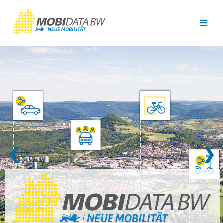
Überspringen zum Hauptinhalt
❮
❯