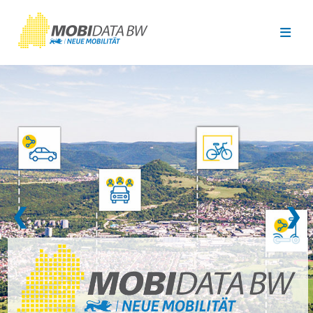
Überspringen zum Hauptinhalt
❮
❯