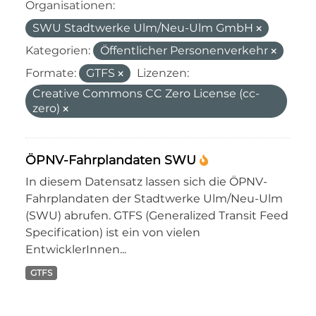
Organisationen:
SWU Stadtwerke Ulm/Neu-Ulm GmbH
Kategorien:
Öffentlicher Personenverkehr
Formate:
GTFS
Lizenzen:
Creative Commons CC Zero License (cc-
zero)
ÖPNV-Fahrplandaten SWU
In diesem Datensatz lassen sich die ÖPNV-
Fahrplandaten der Stadtwerke Ulm/Neu-Ulm
(SWU) abrufen. GTFS (Generalized Transit Feed
Specification) ist ein von vielen
EntwicklerInnen...
GTFS