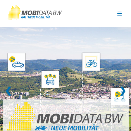
Überspringen zum Hauptinhalt
❮
❯