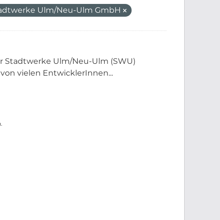
adtwerke Ulm/Neu-Ulm GmbH
der Stadtwerke Ulm/Neu-Ulm (SWU)
 von vielen EntwicklerInnen...
.