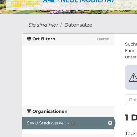
Sie sind hier
Datensätze
Ort filtern
Leeren
Suche
kann 
unte
Organisationen
1 
SWU Stadtwerke...
-
1
Tags