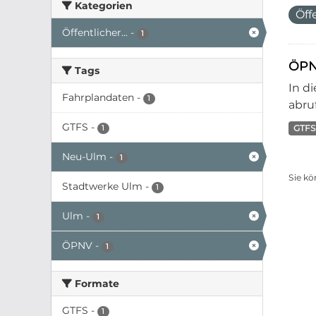
Kategorien
Öff
Öffentlicher...
-
1
ÖPN
Tags
In d
Fahrplandaten
-
1
abruf
GTFS
-
GTFS
1
Neu-Ulm
-
1
Sie kö
Stadtwerke Ulm
-
1
Ulm
-
1
ÖPNV
-
1
Formate
GTFS
-
1