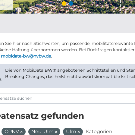
n Sie hier nach Stichworten, um passende, mobilitätsrelevante 
keine Haftung übernommen werden. Bei Rückfragen kontaktier
r
mobidata-bw@nvbw.de
.
Die von MobiData BW® angebotenen Schnittstellen und Stand
⚠
Breaking Changes, das heißt nicht-abwärtskompatible kritis
Datensatz gefunden
:
ÖPNV
Neu-Ulm
Ulm
Kategorien: