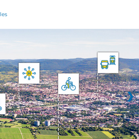
les
❯