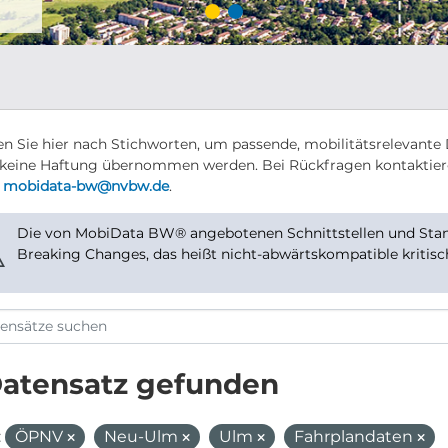
n Sie hier nach Stichworten, um passende, mobilitätsrelevante 
keine Haftung übernommen werden. Bei Rückfragen kontaktier
r
mobidata-bw@nvbw.de
.
Die von MobiData BW® angebotenen Schnittstellen und Stand
⚠
Breaking Changes, das heißt nicht-abwärtskompatible kritis
Datensatz gefunden
:
ÖPNV
Neu-Ulm
Ulm
Fahrplandaten