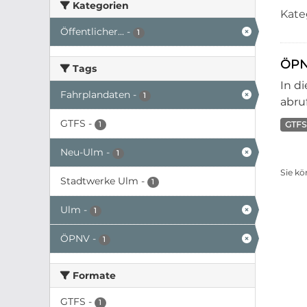
Kategorien
Kate
Öffentlicher...
-
1
ÖPN
Tags
In d
Fahrplandaten
-
1
abruf
GTFS
-
GTFS
1
Neu-Ulm
-
1
Sie kö
Stadtwerke Ulm
-
1
Ulm
-
1
ÖPNV
-
1
Formate
GTFS
-
1