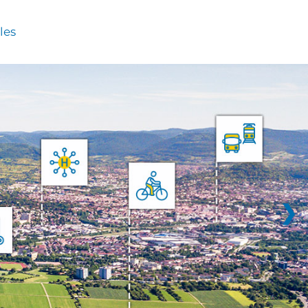
les
❯