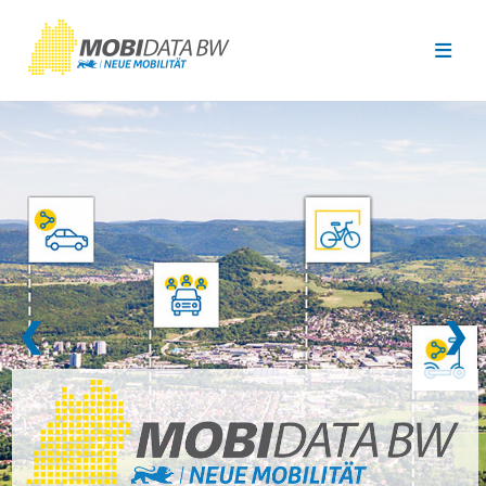
Überspringen zum Hauptinhalt
❮
❯