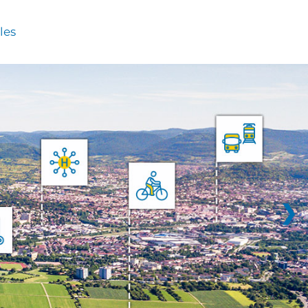
les
❯