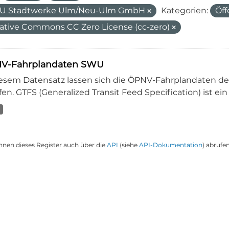
U Stadtwerke Ulm/Neu-Ulm GmbH
Kategorien:
Öff
ative Commons CC Zero License (cc-zero)
V-Fahrplandaten SWU
iesem Datensatz lassen sich die ÖPNV-Fahrplandaten 
en. GTFS (Generalized Transit Feed Specification) ist ein
nnen dieses Register auch über die
API
(siehe
API-Dokumentation
) abrufen