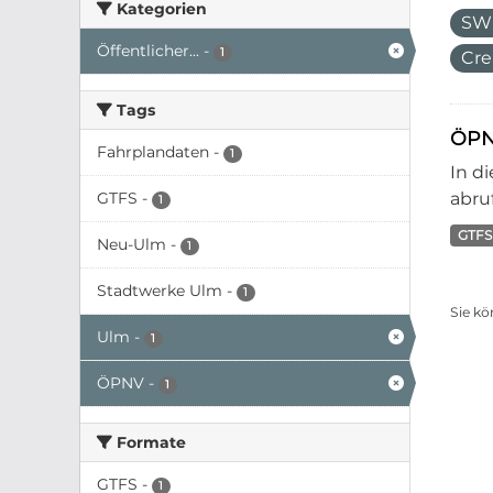
Kategorien
SW
Öffentlicher...
-
1
Cre
Tags
ÖPN
Fahrplandaten
-
1
In d
GTFS
-
abruf
1
GTFS
Neu-Ulm
-
1
Stadtwerke Ulm
-
1
Sie kö
Ulm
-
1
ÖPNV
-
1
Formate
GTFS
-
1