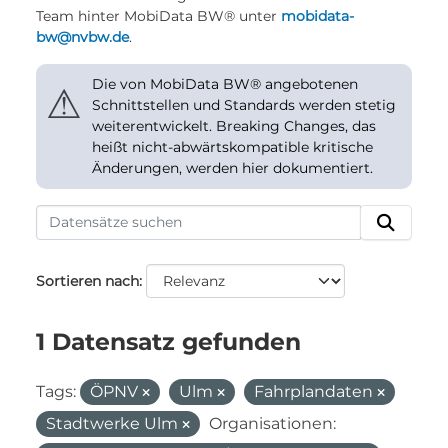
Team hinter MobiData BW® unter
mobidata-
bw@nvbw.de
.
Die von MobiData BW® angebotenen
⚠
Schnittstellen und Standards werden stetig
weiterentwickelt. Breaking Changes, das
heißt nicht-abwärtskompatible kritische
Änderungen, werden hier dokumentiert.
Sortieren nach
1 Datensatz gefunden
Tags:
ÖPNV
Ulm
Fahrplandaten
Stadtwerke Ulm
Organisationen: