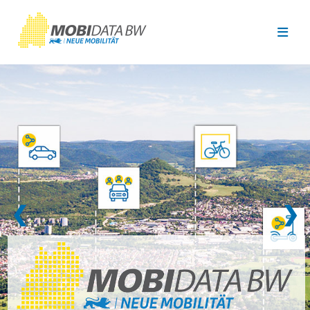
Überspringen zum Hauptinhalt
❮
❯