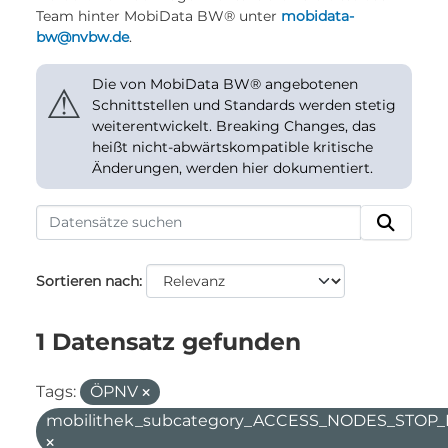
Team hinter MobiData BW® unter
mobidata-
bw@nvbw.de
.
Die von MobiData BW® angebotenen
⚠
Schnittstellen und Standards werden stetig
weiterentwickelt. Breaking Changes, das
heißt nicht-abwärtskompatible kritische
Änderungen, werden hier dokumentiert.
Sortieren nach
1 Datensatz gefunden
Tags:
ÖPNV
mobilithek_subcategory_ACCESS_NODES_STOP_F