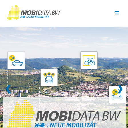
Überspringen zum Hauptinhalt
❮
❯