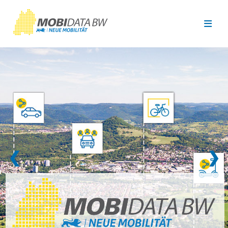
Überspringen zum Hauptinhalt
❮
❯