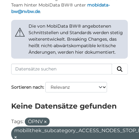
Team hinter MobiData BW® unter
mobidata-
bw@nvbw.de
.
Die von MobiData BW® angebotenen
⚠
Schnittstellen und Standards werden stetig
weiterentwickelt. Breaking Changes, das
heißt nicht-abwärtskompatible kritische
Änderungen, werden hier dokumentiert.
Sortieren nach
Keine Datensätze gefunden
Tags:
ÖPNV
mobilithek_subcategory_ACCESS_NODES_STOP_F