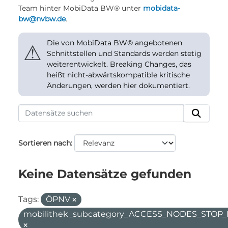
Team hinter MobiData BW® unter
mobidata-
bw@nvbw.de
.
Die von MobiData BW® angebotenen
⚠
Schnittstellen und Standards werden stetig
weiterentwickelt. Breaking Changes, das
heißt nicht-abwärtskompatible kritische
Änderungen, werden hier dokumentiert.
Sortieren nach
Keine Datensätze gefunden
Tags:
ÖPNV
mobilithek_subcategory_ACCESS_NODES_STOP_F