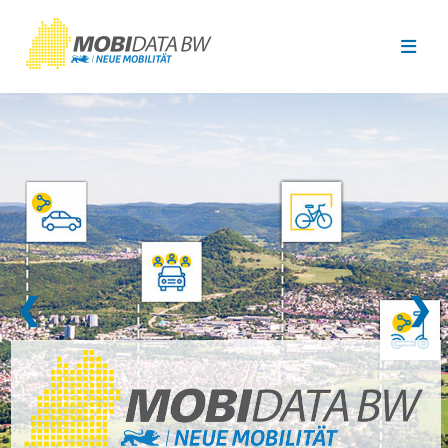
Überspringen zum Hauptinhalt
❮
❯