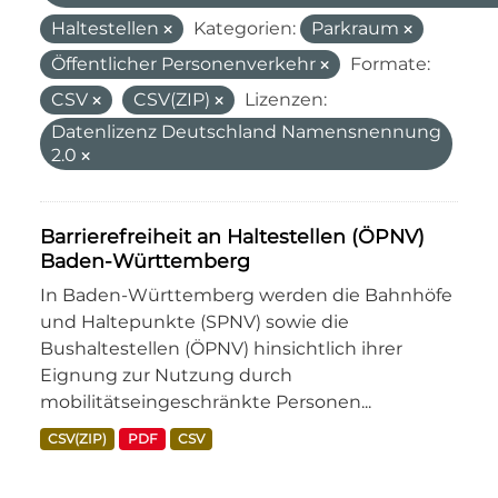
Haltestellen
Kategorien:
Parkraum
Öffentlicher Personenverkehr
Formate:
CSV
CSV(ZIP)
Lizenzen:
Datenlizenz Deutschland Namensnennung
2.0
Barrierefreiheit an Haltestellen (ÖPNV)
Baden-Württemberg
In Baden-Württemberg werden die Bahnhöfe
und Haltepunkte (SPNV) sowie die
Bushaltestellen (ÖPNV) hinsichtlich ihrer
Eignung zur Nutzung durch
mobilitätseingeschränkte Personen...
CSV(ZIP)
PDF
CSV