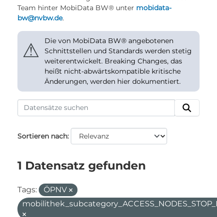
Team hinter MobiData BW® unter
mobidata-
bw@nvbw.de
.
Die von MobiData BW® angebotenen
⚠
Schnittstellen und Standards werden stetig
weiterentwickelt. Breaking Changes, das
heißt nicht-abwärtskompatible kritische
Änderungen, werden hier dokumentiert.
Sortieren nach
1 Datensatz gefunden
Tags:
ÖPNV
mobilithek_subcategory_ACCESS_NODES_STOP_F