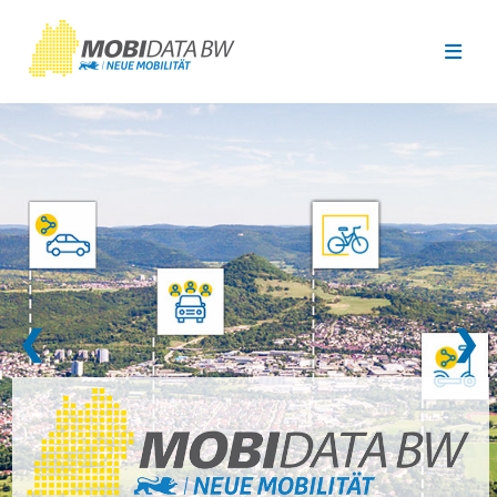
Überspringen zum Hauptinhalt
❮
❯