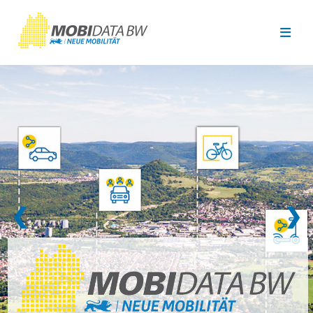
Überspringen zum Hauptinhalt
❮
❯