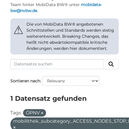
Team hinter MobiData BW® unter
mobidata-
bw@nvbw.de
.
Die von MobiData BW® angebotenen
⚠
Schnittstellen und Standards werden stetig
weiterentwickelt. Breaking Changes, das
heißt nicht-abwärtskompatible kritische
Änderungen, werden hier dokumentiert.
Sortieren nach
1 Datensatz gefunden
Tags:
ÖPNV
mobilithek_subcategory_ACCESS_NODES_STOP_F