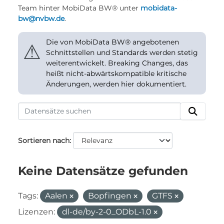
Team hinter MobiData BW® unter
mobidata-
bw@nvbw.de
.
Die von MobiData BW® angebotenen
⚠
Schnittstellen und Standards werden stetig
weiterentwickelt. Breaking Changes, das
heißt nicht-abwärtskompatible kritische
Änderungen, werden hier dokumentiert.
Sortieren nach
Keine Datensätze gefunden
Tags:
Aalen
Bopfingen
GTFS
Lizenzen:
dl-de/by-2-0_ODbL-1.0