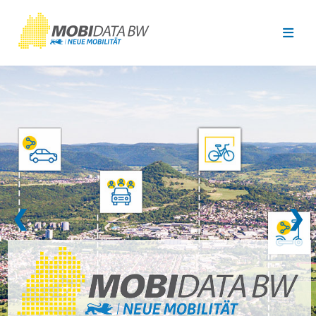
Überspringen zum Hauptinhalt
❮
❯