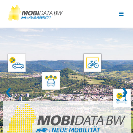
Überspringen zum Hauptinhalt
❮
❯