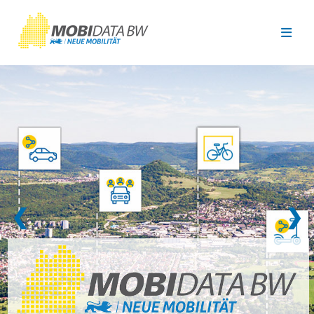
Überspringen zum Hauptinhalt
❮
❯