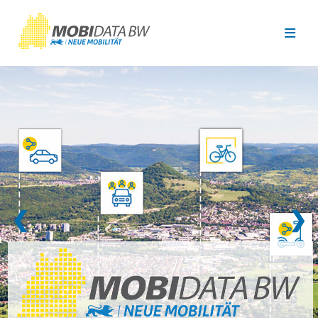
Überspringen zum Hauptinhalt
❮
❯