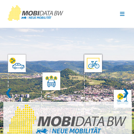
Überspringen zum Hauptinhalt
❮
❯