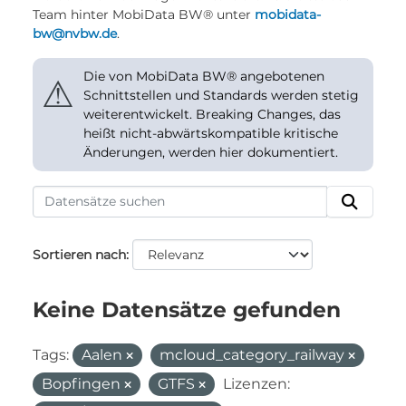
Team hinter MobiData BW® unter
mobidata-
bw@nvbw.de
.
Die von MobiData BW® angebotenen
⚠
Schnittstellen und Standards werden stetig
weiterentwickelt. Breaking Changes, das
heißt nicht-abwärtskompatible kritische
Änderungen, werden hier dokumentiert.
Sortieren nach
Keine Datensätze gefunden
Tags:
Aalen
mcloud_category_railway
Bopfingen
GTFS
Lizenzen: