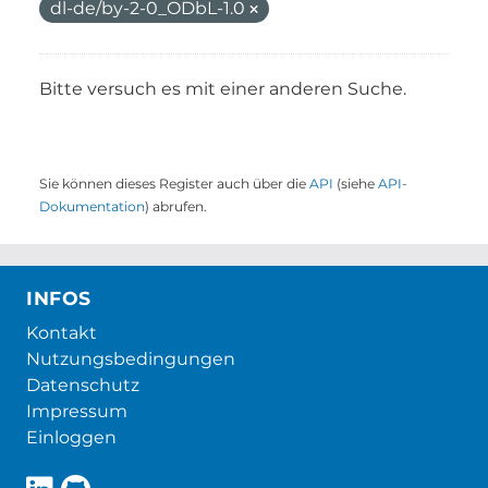
dl-de/by-2-0_ODbL-1.0
Bitte versuch es mit einer anderen Suche.
Sie können dieses Register auch über die
API
(siehe
API-
Dokumentation
) abrufen.
INFOS
Kontakt
Nutzungsbedingungen
Datenschutz
Impressum
Einloggen