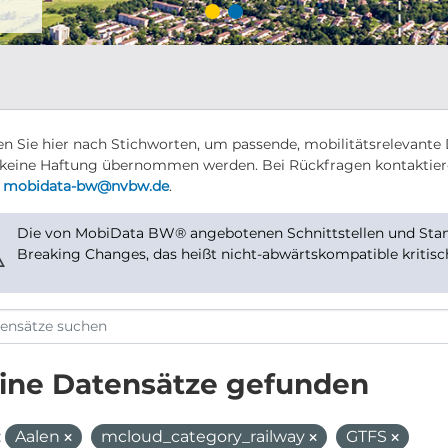
n Sie hier nach Stichworten, um passende, mobilitätsrelevante 
keine Haftung übernommen werden. Bei Rückfragen kontaktier
r
mobidata-bw@nvbw.de
.
Die von MobiData BW® angebotenen Schnittstellen und Stand
⚠
Breaking Changes, das heißt nicht-abwärtskompatible kritis
ine Datensätze gefunden
:
Aalen
mcloud_category_railway
GTFS