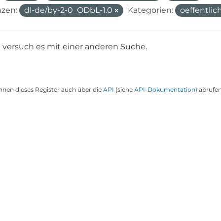
nzen:
dl-de/by-2-0_ODbL-1.0
Kategorien:
oeffentli
e versuch es mit einer anderen Suche.
nnen dieses Register auch über die
API
(siehe
API-Dokumentation
) abrufen