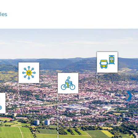
les
❯