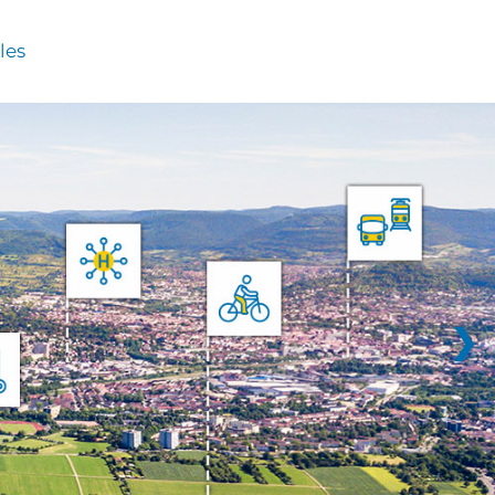
les
❯