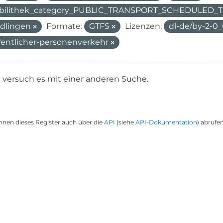
bilithek_category_PUBLIC_TRANSPORT_SCHEDULED
dlingen
Formate:
GTFS
Lizenzen:
dl-de/by-2-0
fentlicher-personenverkehr
e versuch es mit einer anderen Suche.
nnen dieses Register auch über die
API
(siehe
API-Dokumentation
) abrufen