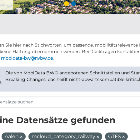
n Sie hier nach Stichworten, um passende, mobilitätsrelevante 
keine Haftung übernommen werden. Bei Rückfragen kontaktier
r
mobidata-bw@nvbw.de
.
Die von MobiData BW® angebotenen Schnittstellen und Stand
⚠
Breaking Changes, das heißt nicht-abwärtskompatible kritis
ine Datensätze gefunden
:
Aalen
mcloud_category_railway
GTFS