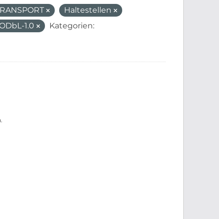
_TRANSPORT
Haltestellen
_ODbL-1.0
Kategorien:
.