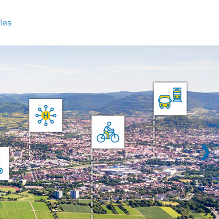
les
❯