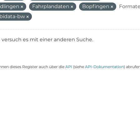
dlingen
Fahrplandaten
Bopfingen
Formate
bidata-bw
e versuch es mit einer anderen Suche.
nnen dieses Register auch über die
API
(siehe
API-Dokumentation
) abrufen