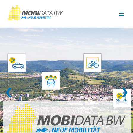
Überspringen zum Hauptinhalt
❮
❯