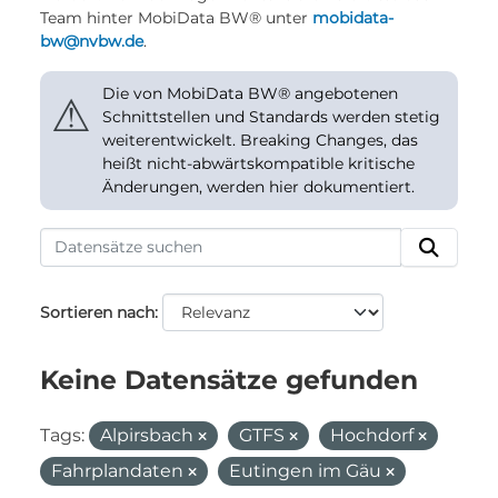
Team hinter MobiData BW® unter
mobidata-
bw@nvbw.de
.
Die von MobiData BW® angebotenen
⚠
Schnittstellen und Standards werden stetig
weiterentwickelt. Breaking Changes, das
heißt nicht-abwärtskompatible kritische
Änderungen, werden hier dokumentiert.
Sortieren nach
Keine Datensätze gefunden
Tags:
Alpirsbach
GTFS
Hochdorf
Fahrplandaten
Eutingen im Gäu