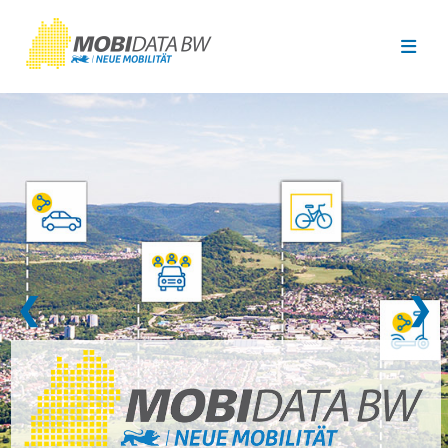
Überspringen zum Hauptinhalt
❮
❯