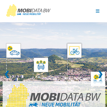
Überspringen zum Hauptinhalt
❮
❯