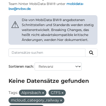
Team hinter MobiData BW® unter
mobidata-
bw@nvbw.de
.
Die von MobiData BW® angebotenen
⚠
Schnittstellen und Standards werden stetig
weiterentwickelt. Breaking Changes, das
heißt nicht-abwärtskompatible kritische
Änderungen, werden hier dokumentiert.
Sortieren nach
Keine Datensätze gefunden
Tags:
Alpirsbach
GTFS
mcloud_category_railway