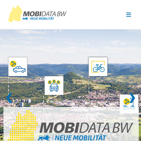
Überspringen zum Hauptinhalt
❮
❯