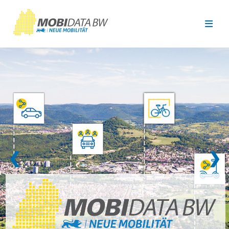
Überspringen zum Hauptinhalt
❮
❯