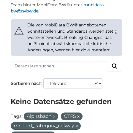
Team hinter MobiData BW® unter
mobidata-
bw@nvbw.de
.
Die von MobiData BW® angebotenen
⚠
Schnittstellen und Standards werden stetig
weiterentwickelt. Breaking Changes, das
heißt nicht-abwärtskompatible kritische
Änderungen, werden hier dokumentiert.
Sortieren nach
Keine Datensätze gefunden
Tags:
Alpirsbach
GTFS
mcloud_category_railway