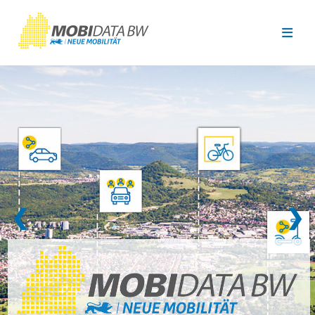
Überspringen zum Hauptinhalt
❮
❯