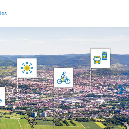
les
❯