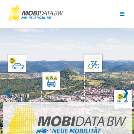
Überspringen zum Hauptinhalt
❮
❯