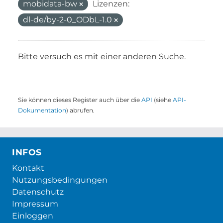
mobidata-bw
Lizenzen:
dl-de/by-2-0_ODbL-1.0
Bitte versuch es mit einer anderen Suche.
Sie können dieses Register auch über die
API
(siehe
API-
Dokumentation
) abrufen.
INFOS
Kontakt
Nutzungsbedingungen
Datenschutz
Impressum
Einloggen