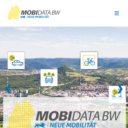
Überspringen zum Hauptinhalt
❮
❯